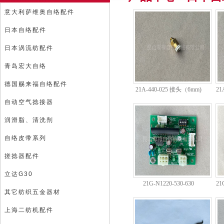
意大利萨维奥自络配件
日本自络配件
日本涡流纺配件
青岛宏大自络
德国赐来福自络配件
21A-440-025 接头（6mm)
21
自动空气捻接器
润滑脂、清洗剂
自络皮带系列
搓捻器配件
立达G30
21G-N1220-530-630
21
其它纺织五金器材
上海二纺机配件